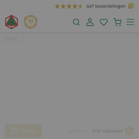
647 beoordelingen
Home
Tot 30,-
30,- tot 40,-
40,- tot 50,-
50,- tot 75,-
75-, tot 100,-
Boven 100,-
Alle pakketten
filteren
Sorteer op:
Prijs oplopend