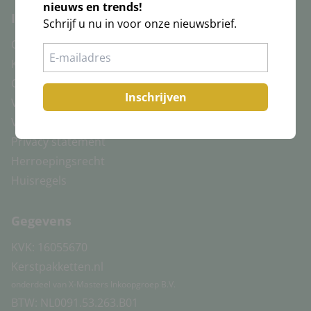
nieuws en trends!
Informatie
Schrijf u nu in voor onze nieuwsbrief.
Over ons
Klantenservice
Contact
Inschrijven
Voorwaarden consumenten
Voorwaarden bedrijven
Privacy statement
Herroepingsrecht
Huisregels
Gegevens
KVK: 16055670
Kerstpakketten.nl
onderdeel van X-Masters Inkoopgroep B.V.
BTW: NL0091.53.263.B01