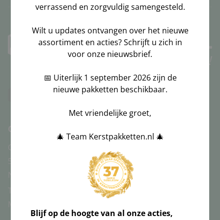
verrassend en zorgvuldig samengesteld.
Wilt u updates ontvangen over het nieuwe
assortiment en acties? Schrijft u zich in
voor onze nieuwsbrief.
📅 Uiterlijk 1 september 2026 zijn de
nieuwe pakketten beschikbaar.
Bezig met ophalen..
Met vriendelijke groet,
Contact
🎄 Team Kerstpakketten.nl 🎄
Canadabaan 16
5388 RT, Nistelrode
Nederland
Tel:
088-5010444
Mail:
info@kerstpakketten.nl
Blijf op de hoogte van al onze acties,