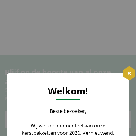
Blijf op de hoogte van al onze
acties, nieuws en trends!
Welkom!
Schrijf u nu in voor onze nieuwsbrief en ontvang 5%
jubileum korting op uw volgende bestelling!
Beste bezoeker,
Inschrijven
Wij werken momenteel aan onze
kerstpakketten voor 2026. Vernieuwend,