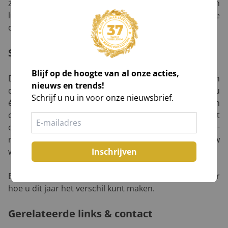
zoals een JBL-speaker met een persoonlijk tintje, een
luxe verpakking of een kort videobericht van de
directie. Kleine details maken een groot verschil.
Samengevat
Blijf op de hoogte van al onze acties,
De wereld verandert, en uw kerstpakketten mogen
nieuws en trends!
daarin meegaan. Kies voor non-food artikelen waar u
Schrijf u nu in voor onze nieuwsbrief.
écht iets aan heeft, producten die plezier, gemak en
comfort brengen in het dagelijks leven. Of het nu gaat
om een krachtige JBL-speaker, een stijlvolle Nespresso-
reisbeker of andere innovatieve gadgets: ze laten uw
Inschrijven
waardering zien op een manier die blijft hangen.
Bij Kerstpakketten.nl denken we graag met u mee over
hoe u dit jaar het verschil kunt maken.
Gerelateerde links & contact