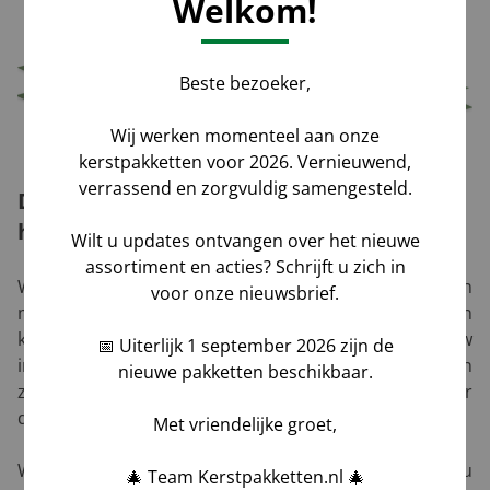
Welkom!
Beste bezoeker,
Wij werken momenteel aan onze
kerstpakketten voor 2026. Vernieuwend,
verrassend en zorgvuldig samengesteld.
De kracht van cadeaus waar u iets aan
heeft
Wilt u updates ontvangen over het nieuwe
assortiment en acties? Schrijft u zich in
We leven in een tijd waarin mensen bewuster omgaan
voor onze nieuwsbrief.
met wat ze kopen, gebruiken en bewaren. Een
kerstpakket dat blijft liggen in de kast is zonde van uw
📅 Uiterlijk 1 september 2026 zijn de
investering. Een non-food kerstpakket daarentegen
nieuwe pakketten beschikbaar.
zorgt voor gebruik, plezier en waardering het hele jaar
door.
Met vriendelijke groet,
Wilt u indruk maken? Combineer een praktisch cadeau
🎄 Team Kerstpakketten.nl 🎄