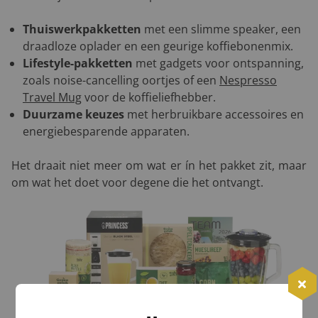
Thuiswerkpakketten
met een slimme speaker, een
draadloze oplader en een geurige koffiebonenmix.
Lifestyle-pakketten
met gadgets voor ontspanning,
zoals noise-cancelling oortjes of een
Nespresso
Travel Mug
voor de koffieliefhebber.
Duurzame keuzes
met herbruikbare accessoires en
energiebesparende apparaten.
Het draait niet meer om wat er ín het pakket zit, maar
om wat het doet voor degene die het ontvangt.