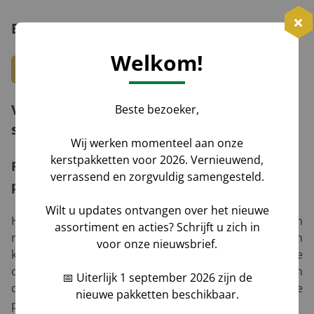
Benieuwd geworden?
Welkom!
Ontdek hier ons duurzame assortiment
Verantwoorde food-producten met
Beste bezoeker,
smaak, veiligheid en keurmerken
Wij werken momenteel aan onze
kerstpakketten voor 2026. Vernieuwend,
Proces- en ketenborging van onze food
verrassend en zorgvuldig samengesteld.
partners
Wilt u updates ontvangen over het nieuwe
Het kerstpakket begon in de negentiende eeuw als een
assortiment en acties? Schrijft u zich in
mand voor luxe etenswaren waarmee boeren hun
voor onze nieuwsbrief.
knechten bedankten. Inmiddels zijn de inhoud en de
ontvangers véél gevarieerder geworden. Maar één
📅 Uiterlijk 1 september 2026 zijn de
ding is na al die jaren onveranderd gebleven: de
nieuwe pakketten beschikbaar.
prominente plaats van eten en drinken.