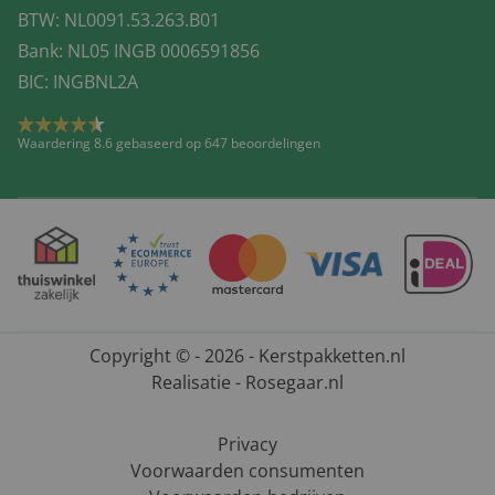
BTW: NL0091.53.263.B01
Bank: NL05 INGB 0006591856
BIC: INGBNL2A
Waardering 8.6 gebaseerd op 647 beoordelingen
Copyright © - 2026 - Kerstpakketten.nl
Realisatie - Rosegaar.nl
Privacy
Voorwaarden consumenten