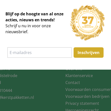
es, nieuws en
Blijf op de hoogte van al onze
acties, nieuws en trends!
Schrijf u nu in voor onze
bileum korting op uw
nieuwsbrief.
Inschrijven
Informatie
an 16
Over ons
Nistelrode
Klantenservice
d
Contact
Voorwaarden consume
010444
Voorwaarden bedrijven
@kerstpakketten.nl
Privacy statement
Herroepingsrecht