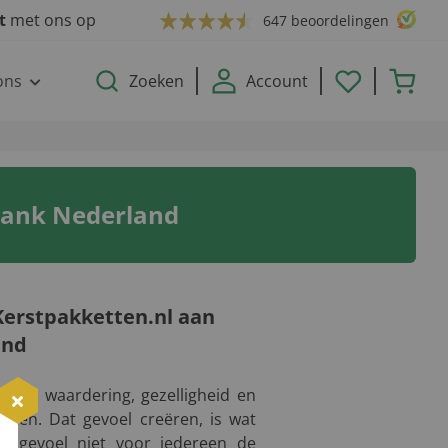
ct
met ons op
647 beoordelingen
ons
Zoeken
Account
bank Nederland
Kerstpakketten.nl aan
and
ft om waardering, gezelligheid en
eten. Dat gevoel creëren, is wat
dat gevoel niet voor iedereen de