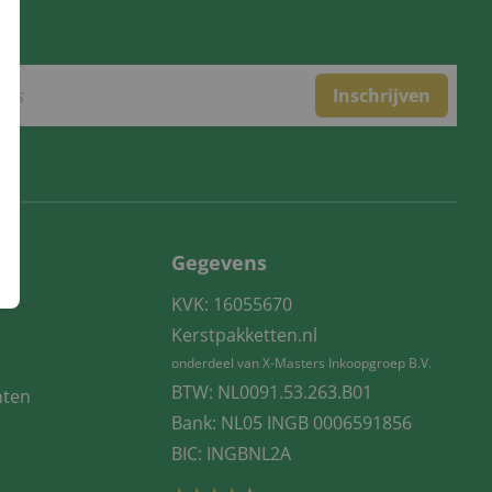
Inschrijven
Gegevens
KVK: 16055670
Kerstpakketten.nl
onderdeel van X-Masters Inkoopgroep B.V.
BTW: NL0091.53.263.B01
nten
Bank: NL05 INGB 0006591856
BIC: INGBNL2A