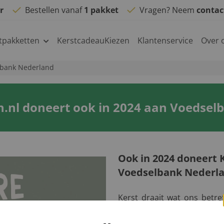
r
Bestellen vanaf
1 pakket
Vragen? Neem
conta
tpakketten
KerstcadeauKiezen
Klantenservice
Over 
elbank Nederland
n.nl doneert ook in 2024 aan Voedsel
Ook in 2024 doneert 
Voedselbank Nederl
Kerst draait wat ons betre
een gevoel van samen geni
ons drijft. Helaas heeft 