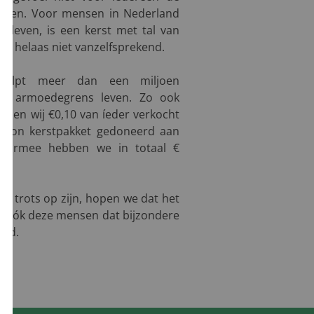
dagen. Voor mensen in Nederland
 leven, is een kerst met tal van
aal helaas niet vanzelfsprekend.
 helpt meer dan een miljoen
de armoedegrens leven. Zo ook
ebben wij €0,10 van íeder verkocht
ection kerstpakket gedoneerd aan
Daarmee hebben we in totaal €
d trots op zijn, hopen we dat het
t óók deze mensen dat bijzondere
had.