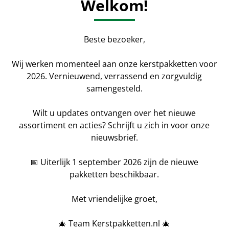
Welkom!
overhand tijdens de feest
die onder de armoedegrens
cadeaus en een feestelijk m
Beste bezoeker,
Voedselbank Nederland
Wij werken momenteel aan onze kerstpakketten voor
Nederlanders die onder 
2026. Vernieuwend, verrassend en zorgvuldig
tijdens Kerstmis. In 2024 h
samengesteld.
product uit hét Pure Coll
Voedselbank Nederland. 
Wilt u updates ontvangen over het nieuwe
2.470,60 gedoneerd.
assortiment en acties? Schrijft u zich in voor onze
nieuwsbrief.
Naast dat we daar ontzetten
mensen heeft verrast en da
📅 Uiterlijk 1 september 2026 zijn de nieuwe
gevoel van kerst hebben ge
pakketten beschikbaar.
Met vriendelijke groet,
🎄 Team Kerstpakketten.nl 🎄