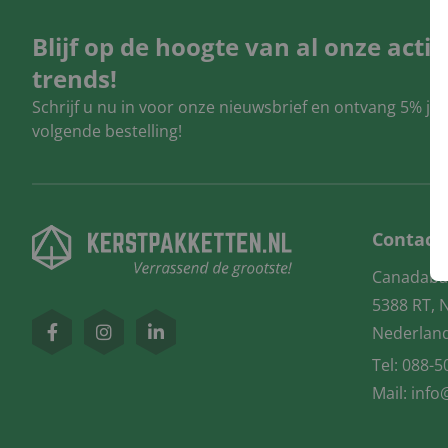
Blijf op de hoogte van al onze acti
trends!
Schrijf u nu in voor onze nieuwsbrief en ontvang 5% ju
volgende bestelling!
Contact
Canadaba
5388 RT, 
Nederlan
Tel:
088-5
Mail:
info