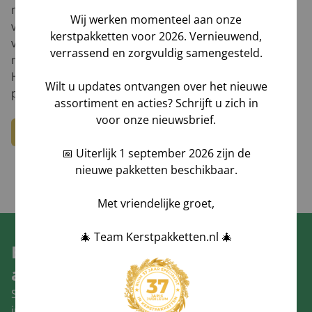
maar het wordt ervaren als onpersoonlijk. Dat hoor ik
Wij werken momenteel aan onze
van klanten, die het jaar daarop dan toch maar weer
kerstpakketten voor 2026. Vernieuwend,
voor een traditioneel pakket gaan. Een bon kunnen
verrassend en zorgvuldig samengesteld.
mensen ook zelf bestellen, ze willen verrast worden.
Het gaat om de aandacht die je als baas aan je
Wilt u updates ontvangen over het nieuwe
personeel geeft."
assortiment en acties? Schrijft u zich in
voor onze nieuwsbrief.
Bekijk dit bericht op RTL Nieuws
📅 Uiterlijk 1 september 2026 zijn de
nieuwe pakketten beschikbaar.
Met vriendelijke groet,
🎄 Team Kerstpakketten.nl 🎄
Blijf op de hoogte van al onze
acties, nieuws en trends!
Schrijf u nu in voor onze nieuwsbrief en ontvang 5%
jubileum korting op uw volgende bestelling!