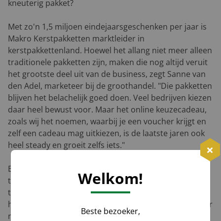
kneuterig pakket?
Met zo'n 1,5 miljoen eindejaarsgeschenken per jaar is
Makro Kerstpakketten marktleider in
kerstpakkettenland. Hoewel het allang niet meer alleen
traditionele pakketten zijn, maken die nog altijd veruit
het grootste deel uit van de business, zegt Sanne van
den Adel, marketeer bij de groothandel. "Die pakketten
blijven het belachelijk goed doen. Veel bedrijven kiezen
daar heel bewust voor. Maar het online keuzecadeau,
zoals wij het noemen, waarbij je een voucher krijgt en
zelf een cadeau mag uitkiezen, is de laatste jaren ook
heel steady en groeit zelfs iets."
Bart Poierrié van kerstpakketten.nl, goed voor 250.000
Welkom!
tot 300.000 kerstgeschenken per jaar, ziet juist een
tegenovergestelde trend. "Bonnen en vouchers zijn
helemaal op hun retour. Grote organisaties willen daar
Beste bezoeker,
nog weleens voor kiezen omdat het eenvoudiger is,