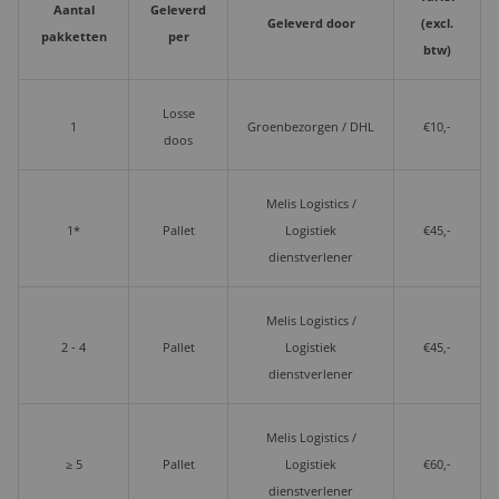
Aantal
Geleverd
Geleverd door
(excl.
pakketten
per
btw)
Losse
1
Groenbezorgen / DHL
€10,-
doos
Melis Logistics /
1*
Pallet
Logistiek
€45,-
dienstverlener
Melis Logistics /
2 - 4
Pallet
Logistiek
€45,-
dienstverlener
Melis Logistics /
≥ 5
Pallet
Logistiek
€60,-
dienstverlener