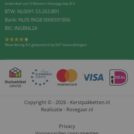
onderdeel van X-Masters Inkoopgroep B.V.
BTW: NL0091.53.263.B01
Bank: NL05 INGB 0006591856
BIC: INGBNL2A
Waardering 8.6 gebaseerd op 647 beoordelingen
Copyright © - 2026 - Kerstpakketten.nl
Realisatie - Rosegaar.nl
Privacy
Voorwaarden consumenten