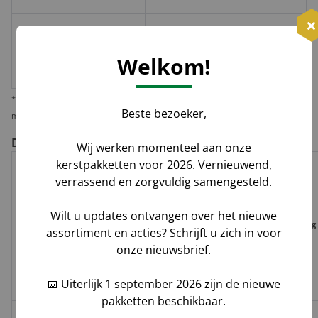
≥ 2
€10,-
Losse
huis-aan-
Groenbezorgen / DHL
per
Welkom!
doos
huis
pakket
* Wij verzenden 1 kerstpakket standaard per pakketdienst, maar bieden u de
Beste bezoeker,
mogelijkheid deze per pallet te laten leveren i.v.m. veiligheid en zekerheid.
De voor- en nadelen per verzendoptie
Wij werken momenteel aan onze
kerstpakketten voor 2026. Vernieuwend,
Risico op
verrassend en zorgvuldig samengesteld.
Track
Garantie
Tijdvak
schade,
Geleverd door
&
op
levering
verlies,
Wilt u updates ontvangen over het nieuwe
Trace
leverdatum
vermissing
assortiment en acties? Schrijft u zich in voor
onze nieuwsbrief.
Groenbezorgen
✅
❌
❌
Hoog**
📅 Uiterlijk 1 september 2026 zijn de nieuwe
/ DHL
pakketten beschikbaar.