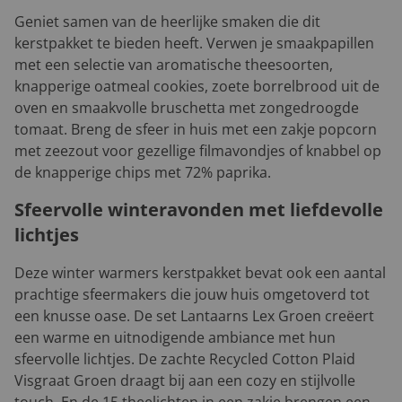
Geniet samen van de heerlijke smaken die dit
kerstpakket te bieden heeft. Verwen je smaakpapillen
met een selectie van aromatische theesoorten,
knapperige oatmeal cookies, zoete borrelbrood uit de
oven en smaakvolle bruschetta met zongedroogde
tomaat. Breng de sfeer in huis met een zakje popcorn
met zeezout voor gezellige filmavondjes of knabbel op
de knapperige chips met 72% paprika.
Sfeervolle winteravonden met liefdevolle
lichtjes
Deze winter warmers kerstpakket bevat ook een aantal
prachtige sfeermakers die jouw huis omgetoverd tot
een knusse oase. De set Lantaarns Lex Groen creëert
een warme en uitnodigende ambiance met hun
sfeervolle lichtjes. De zachte Recycled Cotton Plaid
Visgraat Groen draagt bij aan een cozy en stijlvolle
touch. En de 15 theelichten in een zakje brengen een