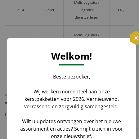
Melis Logistics /
2 - 4
Pallet
Logistiek
€45,-
dienstverlener
Melis Logistics /
≥ 5
Pallet
Logistiek
€60,-
dienstverlener
Welkom!
≥ 2
€10,-
Losse
huis-aan-
Groenbezorgen / DHL
per
Beste bezoeker,
doos
huis
pakket
Wij werken momenteel aan onze
* Wij verzenden 1 kerstpakket standaard per pakketdienst, maar bieden u de
kerstpakketten voor 2026. Vernieuwend,
mogelijkheid deze per pallet te laten leveren i.v.m. veiligheid en zekerheid.
verrassend en zorgvuldig samengesteld.
De voor- en nadelen per verzendoptie
Wilt u updates ontvangen over het nieuwe
assortiment en acties? Schrijft u zich in voor
Risico op
Track
Garantie
onze nieuwsbrief.
Tijdvak
schade,
Geleverd door
&
op