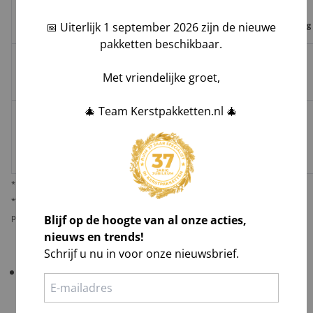
levering
verlies,
Trace
leverdatum
📅 Uiterlijk 1 september 2026 zijn de nieuwe
vermissing
pakketten beschikbaar.
Groenbezorgen
✅
❌
❌
Hoog**
Met vriendelijke groet,
/ DHL
🎄 Team Kerstpakketten.nl 🎄
Melis Logistics /
✅
✅*
✅
Logistiek
Laag
dienstverlener
* Behoudens overmacht calamiteiten.
** De verantwoordelijkheid op dit risico als gevolg van uw keuze voor reguliere
Blijf op de hoogte van al onze acties,
pakketbezorging rust bij u als opdrachtgever.
nieuws en trends!
Schrijf u nu in voor onze nieuwsbrief.
Belangrijk!
Controleer uw bestelling bij levering
altijd grondig
in het bijzijn van de chauffeur
.