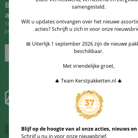
Blijf op de hoogte van al onze
samengesteld.
acties, nieuws en trends!
Wilt u updates ontvangen over het nieuwe assort
Schrijf u nu in voor onze nieuwsbrief en ontvang 5%
acties? Schrijft u zich in voor onze nieuwsbri
jubileum korting op uw volgende bestelling!
📅 Uiterlijk 1 september 2026 zijn de nieuwe pak
beschikbaar.
Inschrijven
Met vriendelijke groet,
🎄 Team Kerstpakketten.nl 🎄
Blijf op de hoogte van al onze acties, nieuws en
Schrijf u nu in voor onze nieuwsbrief.