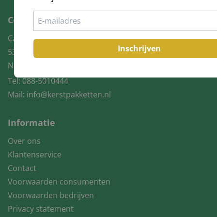
Contact
Canadabaan 16
Inschrijven
5388 RT, Nistelrode
Nederland
Tel:
088-5010444
Mail:
info@kerstpakketten.nl
Informatie
Over ons
Klantenservice
Contact
Voorwaarden consumenten
Voorwaarden bedrijven
Privacy statement