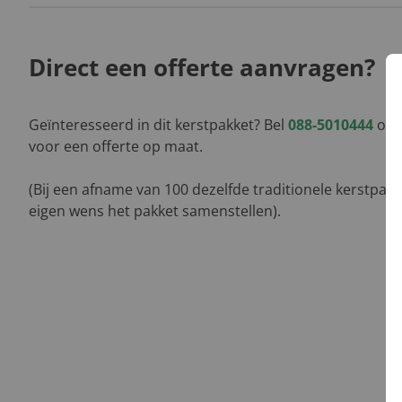
Direct een offerte aanvragen?
Geïnteresseerd in dit kerstpakket? Bel
088-5010444
of l
voor een offerte op maat.
(Bij een afname van 100 dezelfde traditionele kerstpak
eigen wens het pakket samenstellen).