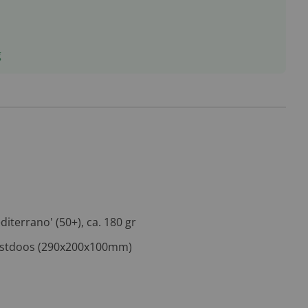
g
terrano' (50+), ca. 180 gr
kerstdoos (290x200x100mm)