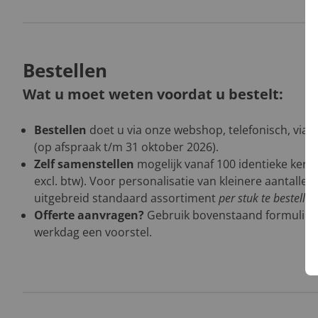
Bestellen
Wat u moet weten voordat u bestelt:
Bestellen
doet u via onze webshop, telefonisch, via 
(op afspraak t/m 31 oktober 2026).
Zelf samenstellen
mogelijk vanaf 100 identieke kers
excl. btw). Voor personalisatie van kleinere aantalle
uitgebreid standaard assortiment
per stuk te bestelle
Offerte aanvragen?
Gebruik bovenstaand formulier
werkdag een voorstel.