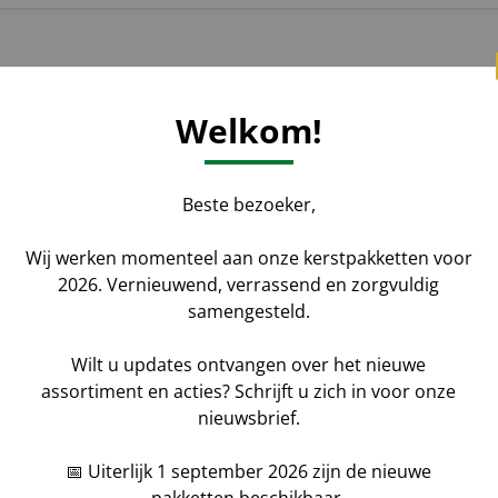
Aantal
*
Voornaam
Welkom!
aat uw gegevens achter
Bedrijfsnaam
Beste bezoeker,
ketten kunt u geheel naar
Wij werken momenteel aan onze kerstpakketten voor
2026. Vernieuwend, verrassend en zorgvuldig
Bericht
samengesteld.
Wilt u updates ontvangen over het nieuwe
assortiment en acties? Schrijft u zich in voor onze
nieuwsbrief.
📅 Uiterlijk 1 september 2026 zijn de nieuwe