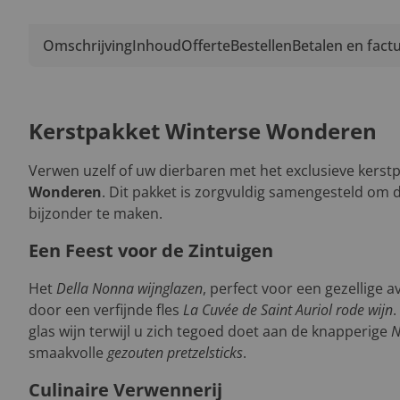
Omschrijving
Inhoud
Offerte
Bestellen
Betalen en fact
Kerstpakket Winterse Wonderen
Verwen uzelf of uw dierbaren met het exclusieve kerst
Wonderen
. Dit pakket is zorgvuldig samengesteld om 
bijzonder te maken.
Een Feest voor de Zintuigen
Het
Della Nonna wijnglazen
, perfect voor een gezellige 
door een verfijnde fles
La Cuvée de Saint Auriol rode wijn
.
glas wijn terwijl u zich tegoed doet aan de knapperige
N
smaakvolle
gezouten pretzelsticks
.
Culinaire Verwennerij