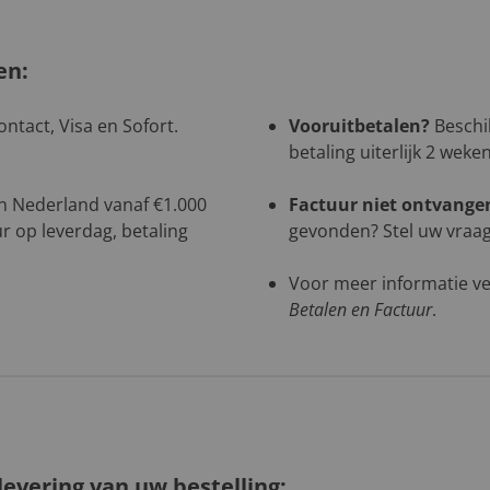
en:
ntact, Visa en Sofort.
Vooruitbetalen?
Beschik
betaling uiterlijk 2 weke
 in Nederland vanaf €1.000
Factuur niet ontvange
r op leverdag, betaling
gevonden? Stel uw vraag 
Voor meer informatie ve
Betalen en Factuur
.
evering van uw bestelling: