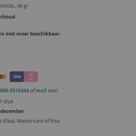
sticks, 40 gr
inhoud
 is niet meer beschikbaar
kerstpakketten
088-5010444
of
mail ons
!
1 stuk
 december
ia iDeal, Mastercard of Visa