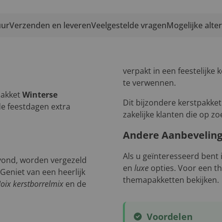
uur
Verzenden en leveren
Veelgestelde vragen
Mogelijke alte
verpakt in een feestelijke
te verwennen.
pakket
Winterse
Dit bijzondere kerstpakket
de feestdagen extra
zakelijke klanten die op zo
Andere Aanbevelin
Als u geïnteresseerd bent
avond, worden vergezeld
en
luxe
opties. Voor een th
 Geniet van een heerlijk
themapakketten bekijken.
oix kerstborrelmix
en de
Voordelen