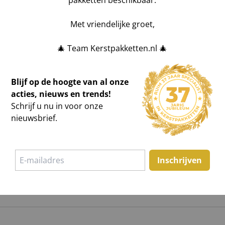
pakketten beschikbaar.
Met vriendelijke groet,
🎄 Team Kerstpakketten.nl 🎄
Blijf op de hoogte van al onze
een offerte of in showroom
Bestelling wijzigen?
All
acties, nieuws en trends!
HIER
voor de wijziging 
Schrijf u nu in voor onze
tpakketten (min. €2.500
Geen bestelbevestigin
nieuwsbrief.
n hebben wij een zeer
niets gevonden? Stel uw 
n kerstpakketten
.
Foutmelding tijdens be
 en ontvang binnen 1
teleurstelling te voorko
Inschrijven
Voor meer informatie ve
Bestellen
.