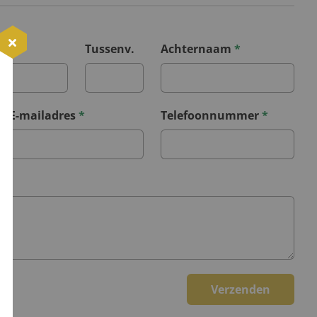
*
Tussenv.
Achternaam
*
E-mailadres
*
Telefoonnummer
*
Verzenden