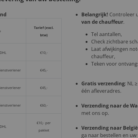
and
Belangrijk!
Controleer uw
van de chauffeur
.
Tarief (excl.
r
Tel aantallen,
btw)
Check zichtbare sch
Laat afwijkingen not
 DHL
€10,-
chauffeur,
Teken voor ontvangs
dienstverlener
€45,-
Gratis verzending
: NL ≥
dienstverlener
€45,-
één afleveradres.
Verzending naar de W
dienstverlener
€60,-
met ons op.
€10,- per
 DHL
Verzending naar België
pakket
ga naar bestellen en uw