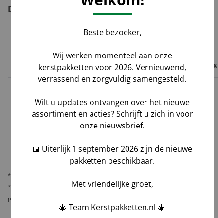
De voor- en nadelen per verzendoptie
Risico op
Beste bezoeker,
Track
Garantie
Tijdvak
schade,
Geleverd door
&
op
levering
verlies,
Wij werken momenteel aan onze
Trace
leverdatum
vermissing
kerstpakketten voor 2026. Vernieuwend,
verrassend en zorgvuldig samengesteld.
Groenbezorgen
✅
❌
❌
Hoog**
Wilt u updates ontvangen over het nieuwe
/ DHL
assortiment en acties? Schrijft u zich in voor
onze nieuwsbrief.
Melis Logistics /
✅
✅*
✅
Logistiek
Laag
📅 Uiterlijk 1 september 2026 zijn de nieuwe
dienstverlener
pakketten beschikbaar.
* Behoudens overmacht calamiteiten.
Met vriendelijke groet,
** De verantwoordelijkheid op dit risico als gevolg van uw keuze voor reguliere
pakketbezorging rust bij u als opdrachtgever.
🎄 Team Kerstpakketten.nl 🎄