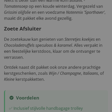
Niets is beter dan een warme kom
Botanic -
Tomatensoep
op een koude winterdag. Vergezeld van
Grissini olijfolie
en een voedzame
Notenmix 'Sporthaver'
,
maakt dit pakket elke avond gezellig.
Zoete Afsluiter
De zoetekauw kan genieten van
Sterretjes koekjes
en
Chocoladetruffels speculoos & karamel
. Alles verpakt in
een feestelijke kerstdoos, klaar om de ontvanger te
verrassen.
Ontdek naast dit pakket ook onze andere prachtige
kerstgeschenken, zoals
Wijn / Champagne
,
Italiaans
, of
Kleine
kerstpakketten.
Voordelen
✅ Inclusief stijlvolle handbagage trolley