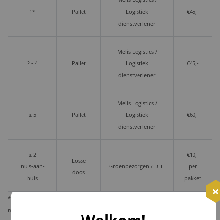
Melis Logistics /
1*
Pallet
Logistiek
€45,-
dienstverlener
Melis Logistics /
2 - 4
Pallet
Logistiek
€45,-
dienstverlener
Melis Logistics /
≥ 5
Pallet
Logistiek
€60,-
dienstverlener
≥ 2
€10,-
Losse
huis-aan-
Groenbezorgen / DHL
per
doos
huis
pakket
* Wij verzenden 1 kerstpakket standaard per pakketdienst, maar bieden u de
mogelijkheid deze per pallet te laten leveren i.v.m. veiligheid en zekerheid.
Welkom!