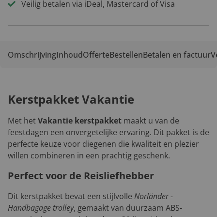
Veilig betalen via iDeal, Mastercard of Visa
Omschrijving
Inhoud
Offerte
Bestellen
Betalen en factuur
V
Kerstpakket Vakantie
Met het
Vakantie kerstpakket
maakt u van de
feestdagen een onvergetelijke ervaring. Dit pakket is de
perfecte keuze voor diegenen die kwaliteit en plezier
willen combineren in een prachtig geschenk.
Perfect voor de Reisliefhebber
Dit kerstpakket bevat een stijlvolle
Norländer -
Handbagage trolley
, gemaakt van duurzaam ABS-