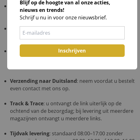
Blijf op de hoogte van al onze acties,
Gratis verzending
: NL ≥ €1.000 excl. btw; BE ≥ €1.500
nieuws en trends!
excl. btw; DE in overleg op één afleveradres.
Schrijf u nu in voor onze nieuwsbrief.
Verzending naar de Waddeneilanden
: neem
voordat u bestelt even contact met ons op.
Inschrijven
Verzending naar België
: kies uw kerstpakketten,
plaats ze in de winkelwagen, ga naar bestellen en uw
verzendkosten worden direct berekend.
Verzending naar Duitsland
: neem voordat u bestelt
even contact met ons op.
Track & Trace
: u ontvangt de link uiterlijk op de
ochtend van de bezorgdag; bij levering uit meerdere
magazijnen ontvangt u meerdere links.
Tijdvak levering
: standaard 08:00–17:00 zonder