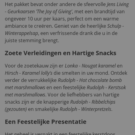
Het pakket bevat onder andere de sfeervolle
Jens Living
- Geurkaarsen 'The Joy of Giving'
, met een brandtijd van
ongeveer 10 uur per kaars, perfect om een warme
ambiance te creëren. Geniet van de heerlijke
Schulp -
Winterappelsap
, een verfrissende drank die u in de
juiste stemming brengt.
Zoete Verleidingen en Hartige Snacks
Voor de zoetekauw zijn er
Lonka - Nougat karamel
en
Hirsch - Karamel lolly's
die smelten in uw mond. Ontdek
verder de verrukkelijke
Rudolph - Hot chocolate bomb
met marshmallows
en een feestelijke
Rudolph - Kerstsok
met marshmallows
. Voor de liefhebbers van hartige
snacks zijn er de knapperige
Rudolph - Ribbelchips
(gezouten)
en smakelijke
Rudolph - Winterpretzels
.
Een Feestelijke Presentatie
Het geheel is verpakt in een feestelijke kerstdoos,