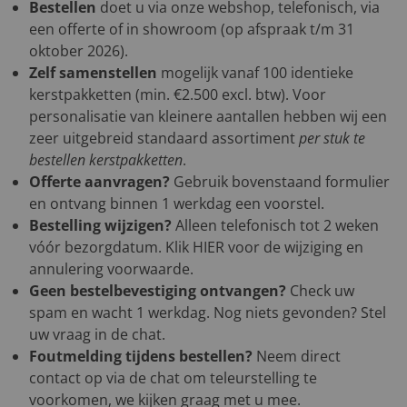
Bestellen
doet u via onze webshop, telefonisch, via
een offerte of in showroom (op afspraak t/m 31
oktober 2026).
Zelf samenstellen
mogelijk vanaf 100 identieke
kerstpakketten (min. €2.500 excl. btw). Voor
personalisatie van kleinere aantallen hebben wij een
zeer uitgebreid standaard assortiment
per stuk te
bestellen kerstpakketten
.
Offerte aanvragen?
Gebruik bovenstaand formulier
en ontvang binnen 1 werkdag een voorstel.
Bestelling wijzigen?
Alleen telefonisch tot 2 weken
vóór bezorgdatum. Klik
HIER
voor de wijziging en
annulering voorwaarde.
Geen bestelbevestiging ontvangen?
Check uw
spam en wacht 1 werkdag. Nog niets gevonden? Stel
uw vraag in de chat.
Foutmelding tijdens bestellen?
Neem direct
contact op via de chat om teleurstelling te
voorkomen, we kijken graag met u mee.