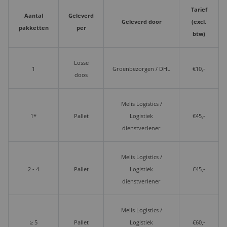
Tarief
Aantal
Geleverd
Geleverd door
(excl.
pakketten
per
btw)
Losse
1
Groenbezorgen / DHL
€10,-
doos
Melis Logistics /
1*
Pallet
Logistiek
€45,-
dienstverlener
Melis Logistics /
2 - 4
Pallet
Logistiek
€45,-
dienstverlener
Melis Logistics /
≥ 5
Pallet
Logistiek
€60,-