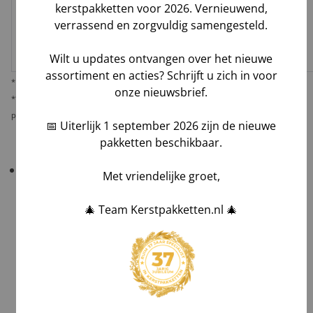
kerstpakketten voor 2026. Vernieuwend,
Melis Logistics /
verrassend en zorgvuldig samengesteld.
✅
✅*
✅
Logistiek
Laag
dienstverlener
Wilt u updates ontvangen over het nieuwe
assortiment en acties? Schrijft u zich in voor
* Behoudens overmacht calamiteiten.
onze nieuwsbrief.
** De verantwoordelijkheid op dit risico als gevolg van uw keuze voor reguliere
pakketbezorging rust bij u als opdrachtgever.
📅 Uiterlijk 1 september 2026 zijn de nieuwe
pakketten beschikbaar.
Belangrijk!
Controleer uw bestelling bij levering
Met vriendelijke groet,
altijd grondig
in het bijzijn van de chauffeur
.
🎄 Team Kerstpakketten.nl 🎄
Tel aantallen,
Check zichtbare schade en maak foto's,
Laat afwijkingen noteren op de vrachtbrief, óók
op de kopie van de chauffeur,
Teken voor ontvangst na volledig akkoord.