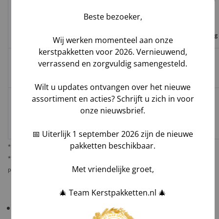
Track
Garantie
Tijdvak
schade,
Beste bezoeker,
Geleverd door
&
op
levering
verlies,
Trace
leverdatum
vermissing
Wij werken momenteel aan onze
kerstpakketten voor 2026. Vernieuwend,
verrassend en zorgvuldig samengesteld.
Groenbezorgen
✅
❌
❌
Hoog**
/ DHL
Wilt u updates ontvangen over het nieuwe
assortiment en acties? Schrijft u zich in voor
Melis Logistics /
onze nieuwsbrief.
✅
✅*
✅
Logistiek
Laag
dienstverlener
📅 Uiterlijk 1 september 2026 zijn de nieuwe
pakketten beschikbaar.
* Behoudens overmacht calamiteiten.
** De verantwoordelijkheid op dit risico als gevolg van uw keuze voor reguliere
Met vriendelijke groet,
pakketbezorging rust bij u als opdrachtgever.
🎄 Team Kerstpakketten.nl 🎄
Belangrijk!
Controleer uw bestelling bij levering