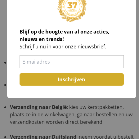
altijd grondig
in het bijzijn van de chauffeur
.
Tel aantallen,
Check zichtbare schade en maak foto's,
Laat afwijkingen noteren op de vrachtbrief, óók
Blijf op de hoogte van al onze acties,
op de kopie van de chauffeur,
nieuws en trends!
Teken voor ontvangst na volledig akkoord.
Schrijf u nu in voor onze nieuwsbrief.
Gratis verzending
: NL ≥ €1.000 excl. btw; BE ≥ €1.500
excl. btw; DE in overleg op één afleveradres.
Inschrijven
Verzending naar de Waddeneilanden
: neem
voordat u bestelt even contact met ons op.
Verzending naar België
: kies uw kerstpakketten,
plaats ze in de winkelwagen, ga naar bestellen en uw
verzendkosten worden direct berekend.
Verzending naar Duitsland
: neem voordat u bestelt